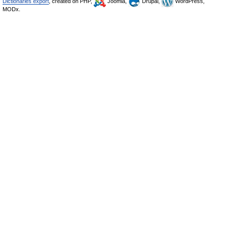
Dictionaries export
, created on PHP,
Joomla,
Drupal,
WordPress,
MODx.