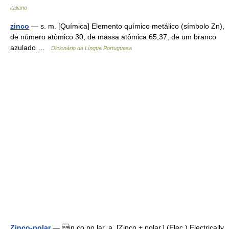
italiano
zinco
— s. m. [Química] Elemento químico metálico (símbolo Zn),
de número atômico 30, de massa atômica 65,37, de um branco
azulado …
Dicionário da Língua Portuguesa
Zinco-polar
— in co po lar, a. [Zinco + polar.] (Elec.) Electrically