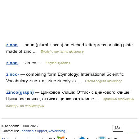
zinco
— noun (plural zincos) an etched letterpress printing plate
made of zinc …
English new terms dictionary
zinco
— zin·co …
English syllables
zinco-
— combining form Etymology: International Scientific
Vocabulary zinc + o : zinc zincolysis …
Useful english dictionary
Zinco(graph)
— Цинковое клише; Оттиск с цинкового клише;
Цинковое клише, оттиск с цинкового клише …
Краткий толковый
словарь по полиграфии
© Academic, 2000-2026
18+
Contact us:
Technical Support
,
Advertising