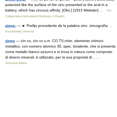
polarized like the surface of the zinc presented to the acid in a
battery, which has zincous affinity. [Obs.] [1913 Webster] …
The
Collaborative International Dictionary of English
zinco-
— ► Prefijo procedente de la palabra zinc: zincografía …
Enciclopedia Universal
zinco
— zìn·co, zìn·co s.m. CO TS chim. elemento chimico
metallico, con numero atomico 30, spec. bivalente, che si presenta
come metallo bianco azzurro e si trova in natura come composto
di diversi minerali, è utilizzato, per la sua proprietà di… …
Dizionario italiano