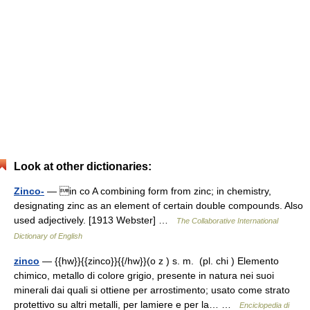
Look at other dictionaries:
Zinco-
— in co A combining form from zinc; in chemistry,
designating zinc as an element of certain double compounds. Also
used adjectively. [1913 Webster] …
The Collaborative International
Dictionary of English
zinco
— {{hw}}{{zinco}}{{/hw}}(o z ) s. m. (pl. chi ) Elemento
chimico, metallo di colore grigio, presente in natura nei suoi
minerali dai quali si ottiene per arrostimento; usato come strato
protettivo su altri metalli, per lamiere e per la… …
Enciclopedia di