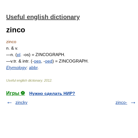
Useful english dictionary
zinco
zinco
n. & v.
—n. (
pl
. -os) = ZINCOGRAPH.
—v.tr. & intr. (-
oes
, -
oed
) = ZINCOGRAPH.
Etymology
:
abbr
.
Useful english dictionary
.
2012
.
Игры ⚽
Нужно сделать НИР?
zincky
zinco-